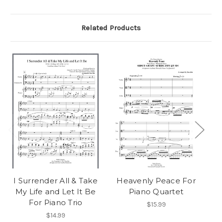
Related Products
I Surrender All & Take
Heavenly Peace For
My Life and Let It Be
Piano Quartet
For Piano Trio
$15.99
$14.99