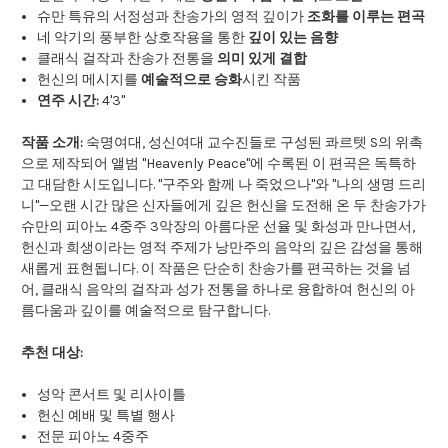
슈만 특유의 서정성과 찬송가의 영적 깊이가
조화를 이루는 편곡
네 악기의 풍부한 상호작용을 통한
깊이 있는 음향
클래식 걸작과 찬송가 전통을
의미 있게 결합
헌신의 메시지를
예술적으로 승화
시킨 작품
연주 시간:
4'3"
작품 소개:
숙명여대, 성신여대 교수진들로 구성된 콰르텟 S의 위촉
으로 제작되어 앨범 "Heavenly Peace"에 수록된 이 편곡은 독특하
고 대담한 시도입니다. "구주와 함께 나 죽었으나"와 "나의 생명 드리
니"—오랜 시간 많은 신자들에게 깊은 헌신을 도전해 온 두 찬송가가
슈만의 피아노 4중주 3악장의 아름다운 선율 및 화성과 만나면서,
헌신과 희생이라는 영적 주제가 낭만주의 음악의 깊은 감성을 통해
새롭게 표현됩니다. 이 작품은 단순히 찬송가를 편곡하는 것을 넘
어, 클래식 음악의 걸작과 성가 전통을 하나로 융합하여 헌신의 아
름다움과 깊이를 예술적으로 탐구합니다.
추천 대상:
성악 콘서트 및 리사이틀
헌신 예배 및 특별 행사
전문 피아노 4중주