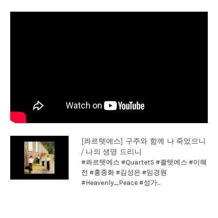
[콰르텟에스] 구주와 함께 나 죽었으니
/ 나의 생명 드리니
#콰르텟에스 #QuartetS #콸텟에스 #이혜
전 #홍종화 #김성은 #임경원
#Heavenly_Peace #성가...